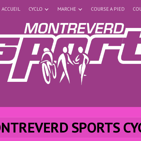
ACCUEIL
CYCLO
MARCHE
COURSE A PIED
COU
ip to main content
Skip to navigat
NTREVERD SPORTS CY