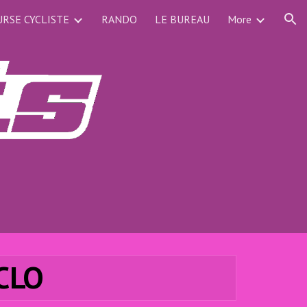
RSE CYCLISTE
RANDO
LE BUREAU
More
ion
CLO